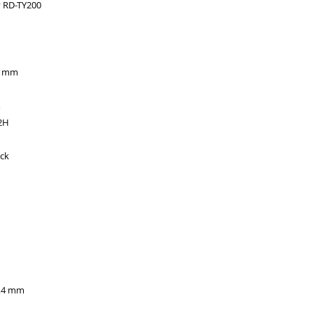
y RD-TY200
02 mm
m
32H
ack
0,4 mm