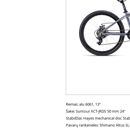
Rėmas: alu 6061, 13"
Šakė: Suntour XCT-JRDS 50 mm 24"
Stabdžiai: Hayes mechanical disc Stab
Pavarų rankenėlės: Shimano Altus SL