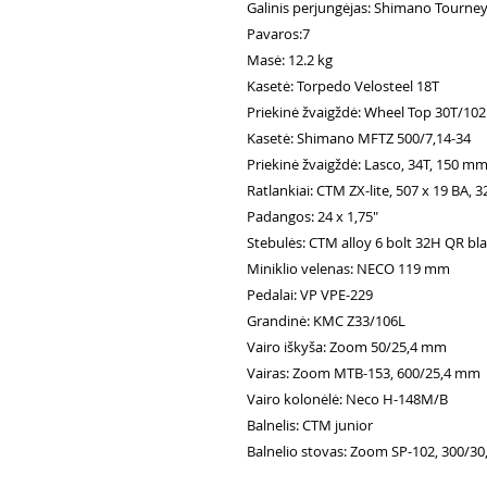
Galinis perjungėjas: Shimano Tourne
Pavaros:7
Masė: 12.2 kg
Kasetė: Torpedo Velosteel 18T
Priekinė žvaigždė: Wheel Top 30T/1
Kasetė: Shimano MFTZ 500/7,14-34
Priekinė žvaigždė: Lasco, 34T, 150 m
Ratlankiai: CTM ZX-lite, 507 x 19 BA, 
Padangos: 24 x 1,75"
Stebulės: CTM alloy 6 bolt 32H QR bl
Miniklio velenas: NECO 119 mm
Pedalai: VP VPE-229
Grandinė: KMC Z33/106L
Vairo iškyša: Zoom 50/25,4 mm
Vairas: Zoom MTB-153, 600/25,4 mm
Vairo kolonėlė: Neco H-148M/B
Balnelis: CTM junior
Balnelio stovas: Zoom SP-102, 300/3