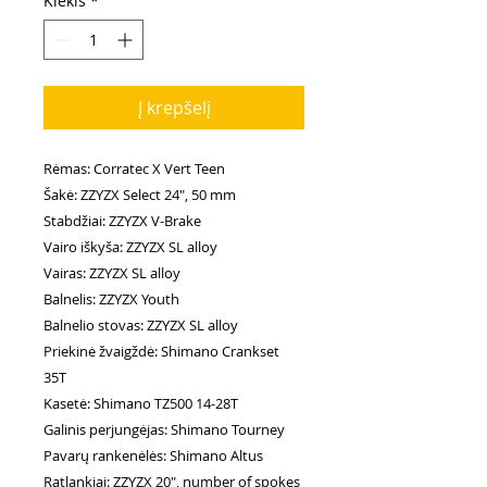
Kiekis
*
Į krepšelį
Rėmas: Corratec X Vert Teen
Šakė: ZZYZX Select 24", 50 mm
Stabdžiai: ZZYZX V-Brake
Vairo iškyša: ZZYZX SL alloy
Vairas: ZZYZX SL alloy
Balnelis: ZZYZX Youth
Balnelio stovas: ZZYZX SL alloy
Priekinė žvaigždė: Shimano Crankset
35T
Kasetė: Shimano TZ500 14-28T
Galinis perjungėjas: Shimano Tourney
Pavarų rankenėlės: Shimano Altus
Ratlankiai: ZZYZX 20", number of spokes